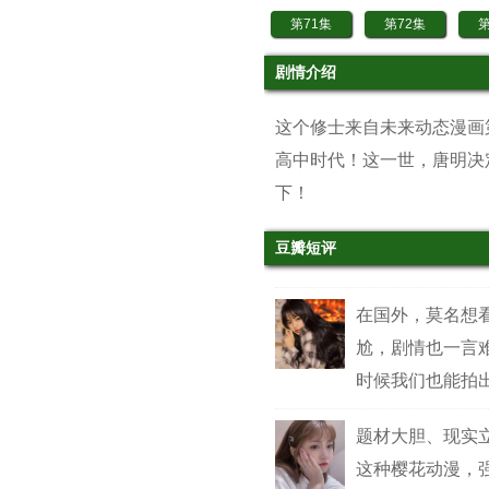
第71集
第72集
第
第81集
第82集
第
剧情介绍
第91集
第92集
第
这个修士来自未来动态漫画
第101集
第102集
第
高中时代！这一世，唐明决
第111集
第112集
第
下！
第121集
第122集
第
豆瓣短评
第131集
第132集
第
第141集
第142集
第
在国外，莫名想
尬，剧情也一言
时候我们也能拍
题材大胆、现实
这种樱花动漫，