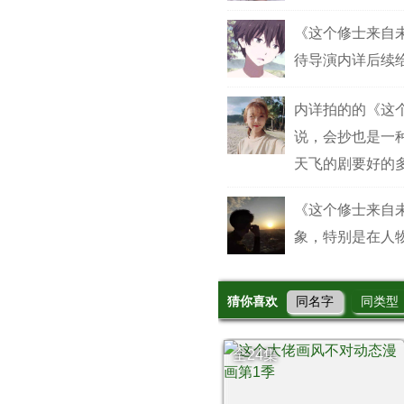
《这个修士来自
待导演内详后续
内详拍的的《这
说，会抄也是一
天飞的剧要好的
《这个修士来自
象，特别是在人
猜你喜欢
同名字
同类型
全24集