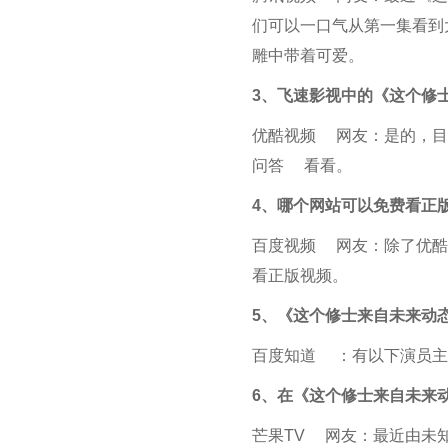
们可以一口气从第一集看到
雕中带着可爱。
3、
飞速影视中的《这个修
优酷视频
网友：是的，目
问答
看看。
4、
哪个网站可以免费看正
百度视频
网友：除了
优酷
看正版视频。
5、
《这个修士来自未来动
百度知道
：有以下演员主
6、
在《这个修士来自未来
芒果TV
网友：最近由未