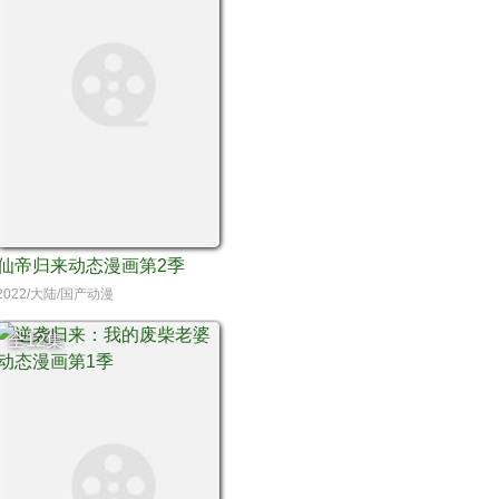
仙帝归来动态漫画第2季
2022/大陆/国产动漫
全12集