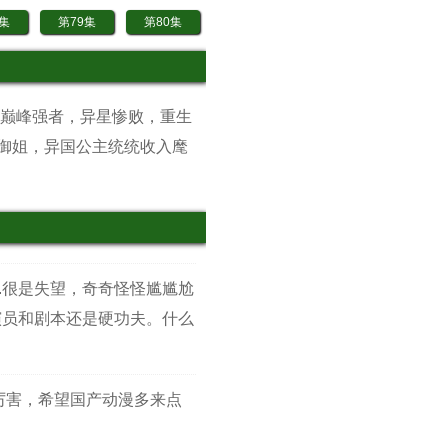
8集
第79集
第80集
8集
第89集
第90集
8集
第99集
第100集
。巅峰强者，异星惨败，重生
8集
第109集
第110集
御姐，异国公主统统收入麾
8集
第119集
第120集
8集
第129集
第130集
8集
第139集
第140集
.很是失望，奇奇怪怪尴尴尬
演员和剧本还是硬功夫。什么
厉害，希望国产动漫多来点