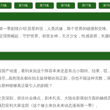
73集
第74集
第75集
第76集
第77集
第7
83集
第84集
第85集
第86集
第87集
第8
93集
第94集
第95集
第96集
第97集
第9
第一季剧情介绍:异星科技，人类武修，两个世界的碰撞和交锋
103集
第104集
第105集
第106集
第107集
第10
定强势崛起，守护世界。前世女神，天才少女，性感老师，长腿
113集
第114集
第115集
第116集
第117集
第11
123集
第124集
第125集
第126集
第127集
第12
133集
第134集
第135集
第136集
第137集
第13
143集
第144集
看国产动漫，看到未知这个阵容本来还是有点小期待。结果，哎..
难尽...虽然现在都在拍主旋律都在拍正剧，但也不能这种充数，
出那种能够真正吸引人的剧呢？
立意深刻，抓住社会痛点，剧本扎实。大陆在影视创方面的确很
强烈安利大家这部《这个修士来自未来动态漫画第一季》。