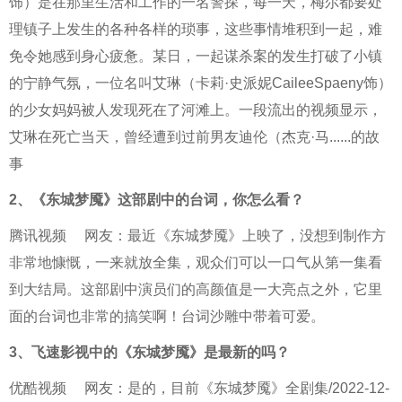
饰）是在那里生活和工作的一名警探，每一天，梅尔都要处
理镇子上发生的各种各样的琐事，这些事情堆积到一起，难
免令她感到身心疲惫。某日，一起谋杀案的发生打破了小镇
的宁静气氛，一位名叫艾琳（卡莉·史派妮CaileeSpaeny饰）
的少女妈妈被人发现死在了河滩上。一段流出的视频显示，
艾琳在死亡当天，曾经遭到过前男友迪伦（杰克·马......的故
事
2、
《东城梦魇》这部剧中的台词，你怎么看？
腾讯视频
网友：最近《东城梦魇》上映了，没想到制作方
非常地慷慨，一来就放全集，观众们可以一口气从第一集看
到大结局。这部剧中演员们的高颜值是一大亮点之外，它里
面的台词也非常的搞笑啊！台词沙雕中带着可爱。
3、
飞速影视中的《东城梦魇》是最新的吗？
优酷视频
网友：是的，目前《东城梦魇》全剧集/2022-12-