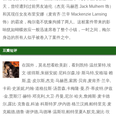
天，曾经遭到过前男友迪伦（杰克·马赫恩 Jack Mulhern 饰）
和其现任女友布里安娜（麦肯齐·兰辛 Mackenzie Lansing
饰）的霸凌，梅尔毫不犹豫拘捕了两人。这桩案件带来的影
响犹如蝴蝶效应一般迅速席卷了整个小镇，一时之间，梅尔
身边的所有人似乎被卷入了案件之中。
豆瓣短评
在国外，莫名想看欧美剧，看到凯特·温丝莱特,埃
文·彼得斯,朱丽安妮·尼科尔森,珍·斯马特,安格瑞·赖
斯,盖·皮尔斯,杰克·马赫恩,索茜·贝肯,麦肯齐·兰辛,
卡莉·史派妮,约翰·道格拉斯·汤普森,卡梅隆·曼,乔·蒂皮特,伊兹
·金,贾斯汀·赫特·邓克利,大卫·丹曼,尼尔·哈夫,詹姆斯·麦卡德
尔,露比·克鲁兹,科迪·科斯特罗,伊内徳·格兰汉姆,帕特里克·麦
克戴德,德鲁·谢伊德,马德琳·温斯坦,帕特里夏A.默克,黛比·坎