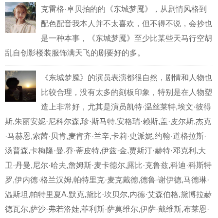
克雷格·卓贝拍的的《东城梦魇》，从剧情风格到
配色配音我本人并不太喜欢，但不得不说，会抄也
是一种本事，《东城梦魇》至少比某些天马行空胡
乱自创影楼装服饰满天飞的剧要好的多。
《东城梦魇》的演员表演都很自然，剧情和人物也
比较合理，没有太多的刻板印象，特别是在人物塑
造上非常好，尤其是演员凯特·温丝莱特,埃文·彼得
斯,朱丽安妮·尼科尔森,珍·斯马特,安格瑞·赖斯,盖·皮尔斯,杰克
·马赫恩,索茜·贝肯,麦肯齐·兰辛,卡莉·史派妮,约翰·道格拉斯·
汤普森,卡梅隆·曼,乔·蒂皮特,伊兹·金,贾斯汀·赫特·邓克利,大
卫·丹曼,尼尔·哈夫,詹姆斯·麦卡德尔,露比·克鲁兹,科迪·科斯特
罗,伊内徳·格兰汉姆,帕特里克·麦克戴德,德鲁·谢伊德,马德琳·
温斯坦,帕特里夏A.默克,黛比·坎贝尔,内德·艾森伯格,黛博拉赫
德瓦尔,萨沙·弗若洛娃,菲利斯·萨莫维尔,伊萨·戴维斯,布莱恩·