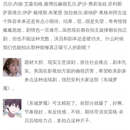
贝尔,内德·艾森伯格,黛博拉赫德瓦尔,萨沙·弗若洛娃,菲利斯·
萨莫维尔,伊萨·戴维斯,布莱恩·加拉格尔,柴纳萨·奥格布阿古这
个阵容本来还是有点小期待。结果，哎...很是失望，奇奇怪怪
尴尴尬尬，剧情也一言难尽...虽然现在都在拍主旋律都在拍正
剧，但也不能这种充数，演员和剧本还是硬功夫。什么时候
我们也能拍出那种能够真正吸引人的剧呢？
题材大胆、现实立意深刻，抓住社会痛点，剧本扎
实。美国在影视创方面的确很厉害，希望欧美剧多
来点这种连续剧，强烈安利大家这部《东城梦
魇》。
《东城梦魇》可太精彩了。前部分就爆了，好爽。
节奏很好，有反转感，不错。期待导演克雷格·卓
贝后续给力点，多拍点这种片子。