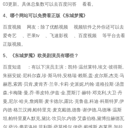
03更新。具体总集数可以去
百度问答
看看。
4、
哪个网站可以免费看正版《东城梦魇》
百度视频
网友：除了
优酷视频
视频软件之外你还可以去
爱奇艺
、
芒果tv
、
飞速影视
、
百度视频
等平台去看
正版视频。
5、
《东城梦魇》欧美剧演员有哪些？
百度知道
：有以下演员主演：凯特·温丝莱特,埃文·彼得斯,
朱丽安妮·尼科尔森,珍·斯马特,安格瑞·赖斯,盖·皮尔斯,杰克·马
赫恩,索茜·贝肯,麦肯齐·兰辛,卡莉·史派妮,约翰·道格拉斯·汤普
森,卡梅隆·曼,乔·蒂皮特,伊兹·金,贾斯汀·赫特·邓克利,大卫·丹
曼,尼尔·哈夫,詹姆斯·麦卡德尔,露比·克鲁兹,科迪·科斯特罗,伊
内徳·格兰汉姆,帕特里克·麦克戴德,德鲁·谢伊德,马德琳·温斯
坦,帕特里夏A.默克,黛比·坎贝尔,内德·艾森伯格,黛博拉赫德瓦
尔,萨沙·弗若洛娃,菲利斯·萨莫维尔,伊萨·戴维斯,布莱恩·加拉