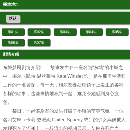
播放地址
默认
第01集
第02集
第03集
第04集
第05集
第06集
第07集
剧情介绍
东城梦魇剧情介绍: 故事发生在一座名为“东城”的小城之
中，梅尔（凯特·温丝莱特 Kate Winslet 饰）是在那里生活和
工作的一名警探，每一天，梅尔都要处理镇子上发生的各种
各样的琐事，这些事情堆积到一起，难免令她感到身心疲
惫。
某日，一起谋杀案的发生打破了小镇的宁静气氛，一位
名叫艾琳（卡莉·史派妮 Cailee Spaeny 饰）的少女妈妈被人
发现死在了河滩上。一段流出的视频显示，艾琳在死亡当