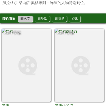
加拉格尔,柴纳萨·奥格布阿古饰演的人物特别到位。
猜你喜欢
同名字
同类型
同演员
资讯
HD中字版
HD中字版
梦魇
梦魇(2017)