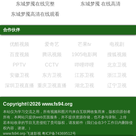
东城梦魇在线完整
东城梦魇 在线高清
东城梦魇高清在线观看
合作伙伴
优酷视频
爱奇艺
芒果tv
电视剧
百度视频
腾讯视频
1905电影网
搜狐视频
PPTV
CCTV
哔哩哔哩
北京卫视
安徽卫视
东方卫视
江苏卫视
浙江卫视
深圳卫视直播
重庆卫视直播
湖北卫视
辽宁卫视
Copyright©2026
www.fs94.org
本站仅为学习交流之用，所有视频和图片均来自互联网收集而来，版权归原创者
所有，本网站只提供web页面服务，并不提供资源存储，也不参与录制、上传
若本站收录的节目无意侵犯了贵司版权，请发邮件（我们会在3个工作日内删除侵
权内容，谢谢。）
www.fs94.org-飞速影视 粤ICP备74369512号