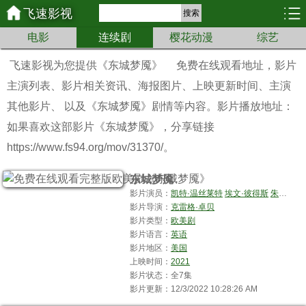
飞速影视
搜索
电影
连续剧
樱花动漫
综艺
飞速影视为您提供
《东城梦魇》
免费在线观看地址，影片
主演列表、影片相关资讯、海报图片、上映更新时间、主演
其他影片、 以及《东城梦魇》剧情等内容。影片播放地址：
如果喜欢这部影片《东城梦魇》，分享链接
https://www.fs94.org/mov/31370/。
东城梦魇
影片演员：
凯特·温丝莱特
埃文·彼得斯
朱丽安妮·尼科尔森
影片导演：
克雷格·卓贝
影片类型：
欧美剧
影片语言：
英语
影片地区：
美国
上映时间：
2021
影片状态：全7集
影片更新：12/3/2022 10:28:26 AM