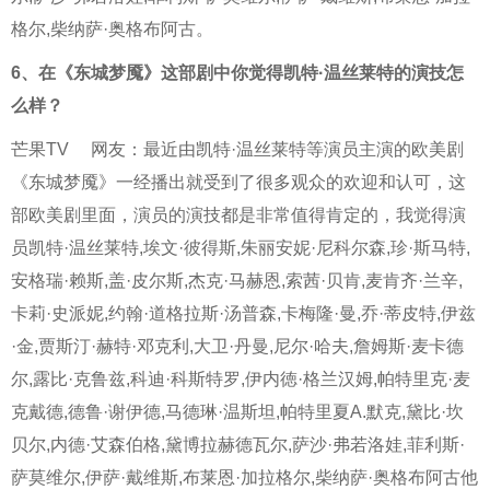
格尔,柴纳萨·奥格布阿古。
6、
在《东城梦魇》这部剧中你觉得凯特·温丝莱特的演技怎
么样？
芒果TV
网友：最近由凯特·温丝莱特等演员主演的欧美剧
《东城梦魇》一经播出就受到了很多观众的欢迎和认可，这
部欧美剧里面，演员的演技都是非常值得肯定的，我觉得演
员凯特·温丝莱特,埃文·彼得斯,朱丽安妮·尼科尔森,珍·斯马特,
安格瑞·赖斯,盖·皮尔斯,杰克·马赫恩,索茜·贝肯,麦肯齐·兰辛,
卡莉·史派妮,约翰·道格拉斯·汤普森,卡梅隆·曼,乔·蒂皮特,伊兹
·金,贾斯汀·赫特·邓克利,大卫·丹曼,尼尔·哈夫,詹姆斯·麦卡德
尔,露比·克鲁兹,科迪·科斯特罗,伊内徳·格兰汉姆,帕特里克·麦
克戴德,德鲁·谢伊德,马德琳·温斯坦,帕特里夏A.默克,黛比·坎
贝尔,内德·艾森伯格,黛博拉赫德瓦尔,萨沙·弗若洛娃,菲利斯·
萨莫维尔,伊萨·戴维斯,布莱恩·加拉格尔,柴纳萨·奥格布阿古他