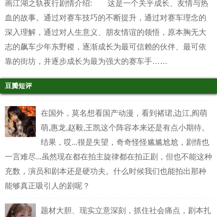
画江湖之轨夜行剧情介绍: 这是一个关乎成长、友情与热
血的故事。通过对赛车技巧的不断提升，通过对赛车理念的
深入理解，通过对人生意义、朋友情谊的领悟，原本胸无大
志的飙车少年东野稷，逐渐成长为最可信赖的伙伴、最可依
靠的街坊，并逐步成长为最为强大的赛车手……
豆瓣短评
在国外，莫名想看国产动漫，看到褚珺,边江,阎萌
萌,惠龙,赵毅,王凯这个阵容本来还是有点小期待。
结果，哎...很是失望，奇奇怪怪尴尴尬尬，剧情也
一言难尽...虽然现在都在拍主旋律都在拍正剧，但也不能这种
充数，演员和剧本还是硬功夫。什么时候我们也能拍出那种
能够真正吸引人的剧呢？
题材大胆、现实立意深刻，抓住社会痛点，剧本扎