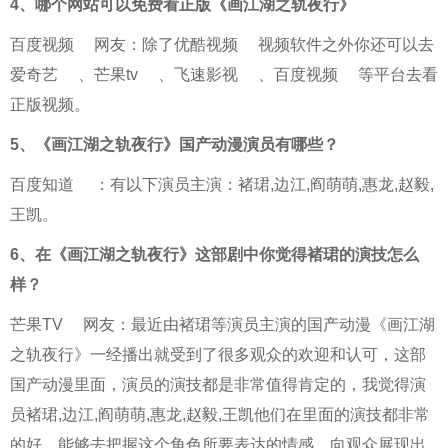
4、
哪个网站可以免费看正版《画江湖之轨夜行》
百度视频
网友：除了
优酷视频
视频软件之外你还可以去
爱奇艺
、
芒果tv
、
飞速影视
、
百度视频
等平台去看
正版视频。
5、
《画江湖之轨夜行》国产动漫演员有哪些？
百度知道
：有以下演员主演：褚珺,边江,阎萌萌,惠龙,赵毅,
王凯。
6、
在《画江湖之轨夜行》这部剧中你觉得褚珺的演技怎么
样？
芒果TV
网友：最近由褚珺等演员主演的国产动漫《画江湖
之轨夜行》一经播出就受到了很多观众的欢迎和认可，这部
国产动漫里面，演员的演技都是非常值得肯定的，我觉得演
员褚珺,边江,阎萌萌,惠龙,赵毅,王凯他们在里面的演技都非常
的好，能够去把握这个角色所要表达的情感，向观众展现出