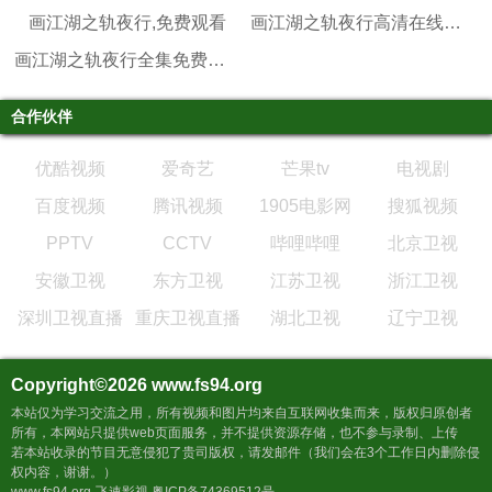
画江湖之轨夜行,免费观看
画江湖之轨夜行高清在线观看
画江湖之轨夜行全集免费观看
合作伙伴
优酷视频
爱奇艺
芒果tv
电视剧
百度视频
腾讯视频
1905电影网
搜狐视频
PPTV
CCTV
哔哩哔哩
北京卫视
安徽卫视
东方卫视
江苏卫视
浙江卫视
深圳卫视直播
重庆卫视直播
湖北卫视
辽宁卫视
Copyright©2026
www.fs94.org
本站仅为学习交流之用，所有视频和图片均来自互联网收集而来，版权归原创者
所有，本网站只提供web页面服务，并不提供资源存储，也不参与录制、上传
若本站收录的节目无意侵犯了贵司版权，请发邮件（我们会在3个工作日内删除侵
权内容，谢谢。）