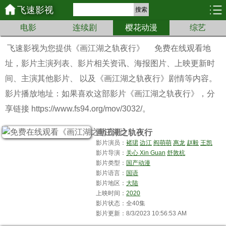
飞速影视
搜索
电影
连续剧
樱花动漫
综艺
飞速影视为您提供
《画江湖之轨夜行》
免费在线观看地
址，影片主演列表、影片相关资讯、海报图片、上映更新时
间、主演其他影片、 以及《画江湖之轨夜行》剧情等内容。
影片播放地址：如果喜欢这部影片《画江湖之轨夜行》，分
享链接 https://www.fs94.org/mov/3032/。
画江湖之轨夜行
影片演员：
褚珺
边江
阎萌萌
惠龙
赵毅
王凯
影片导演：
关心 Xin Guan
舒敦杭
影片类型：
国产动漫
影片语言：
国语
影片地区：
大陆
上映时间：
2020
影片状态：全40集
影片更新：8/3/2023 10:56:53 AM