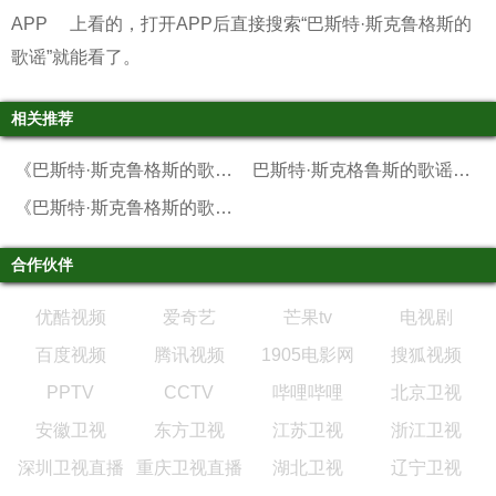
APP
上看的，打开APP后直接搜索“巴斯特·斯克鲁格斯的
歌谣”就能看了。
相关推荐
《巴斯特·斯克鲁格斯的歌谣》在线播放
巴斯特·斯克格鲁斯的歌谣在线观看
《巴斯特·斯克鲁格斯的歌谣》在线观看
合作伙伴
优酷视频
爱奇艺
芒果tv
电视剧
百度视频
腾讯视频
1905电影网
搜狐视频
PPTV
CCTV
哔哩哔哩
北京卫视
安徽卫视
东方卫视
江苏卫视
浙江卫视
深圳卫视直播
重庆卫视直播
湖北卫视
辽宁卫视