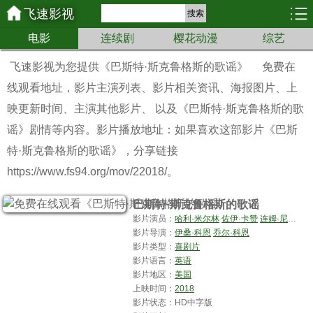
飞速影视
搜索
电影
连续剧
樱花动漫
综艺
飞速影视为您提供
《巴斯特·斯克鲁格斯的歌谣》
免费在
线观看地址，影片主演列表、影片相关资讯、海报图片、上
映更新时间、主演其他影片、 以及《巴斯特·斯克鲁格斯的歌
谣》剧情等内容。影片播放地址：如果喜欢这部影片《巴斯
特·斯克鲁格斯的歌谣》，分享链接
https://www.fs94.org/mov/22018/。
巴斯特·斯克鲁格斯的歌谣
影片演员：
哈利·米尔林
佐伊·卡赞
连姆·尼森
詹
影片导演：
伊桑·科恩
乔尔·科恩
影片类型：
喜剧片
影片语言：
英语
影片地区：
美国
上映时间：
2018
影片状态：HD中字版