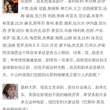
在国外，莫名想看喜剧片，看到哈利·米尔林,佐伊·
卡赞,连姆·尼森,詹姆斯·弗兰科,大卫·克朗姆霍茨,汤
姆·威兹,克兰西·布朗,蒂姆·布雷克·尼尔森,布莱丹·
格里森,比尔·赫克,斯蒂芬·鲁特,泰恩·黛莉,拉尔夫·伊内森,切尔
西·罗斯,绍尔·鲁宾内克,琼乔·奥雷尔,马修·维利希,杰西·卢肯,
保罗·瑞,葛人杰·海恩斯,杰弗森·梅斯,山姆·狄龙,比利·洛克伍
德,汤姆·普罗克特,E·E·贝尔,丹尼·麦卡锡,杰克莫·巴泽尔,伊索·
阿克瑞恩这个阵容本来还是有点小期待。结果，哎...很是失
望，奇奇怪怪尴尴尬尬，剧情也一言难尽...虽然现在都在拍主
旋律都在拍正剧，但也不能这种充数，演员和剧本还是硬功
夫。什么时候我们也能拍出那种能够真正吸引人的剧呢？
题材大胆、现实立意深刻，抓住社会痛点，剧本扎
实。美国在影视创方面的确很厉害，希望喜剧片多
来点这种电影，强烈安利大家这部《巴斯特·斯克
鲁格斯的歌谣》。