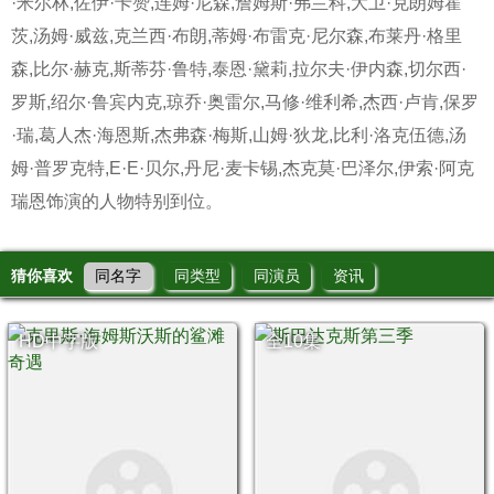
·米尔林,佐伊·卡赞,连姆·尼森,詹姆斯·弗兰科,大卫·克朗姆霍
茨,汤姆·威兹,克兰西·布朗,蒂姆·布雷克·尼尔森,布莱丹·格里
森,比尔·赫克,斯蒂芬·鲁特,泰恩·黛莉,拉尔夫·伊内森,切尔西·
罗斯,绍尔·鲁宾内克,琼乔·奥雷尔,马修·维利希,杰西·卢肯,保罗
·瑞,葛人杰·海恩斯,杰弗森·梅斯,山姆·狄龙,比利·洛克伍德,汤
姆·普罗克特,E·E·贝尔,丹尼·麦卡锡,杰克莫·巴泽尔,伊索·阿克
瑞恩饰演的人物特别到位。
猜你喜欢
同名字
同类型
同演员
资讯
HD中字版
全10集