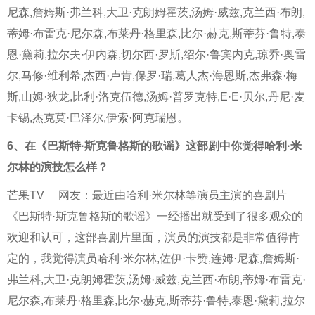
尼森,詹姆斯·弗兰科,大卫·克朗姆霍茨,汤姆·威兹,克兰西·布朗,
蒂姆·布雷克·尼尔森,布莱丹·格里森,比尔·赫克,斯蒂芬·鲁特,泰
恩·黛莉,拉尔夫·伊内森,切尔西·罗斯,绍尔·鲁宾内克,琼乔·奥雷
尔,马修·维利希,杰西·卢肯,保罗·瑞,葛人杰·海恩斯,杰弗森·梅
斯,山姆·狄龙,比利·洛克伍德,汤姆·普罗克特,E·E·贝尔,丹尼·麦
卡锡,杰克莫·巴泽尔,伊索·阿克瑞恩。
6、
在《巴斯特·斯克鲁格斯的歌谣》这部剧中你觉得哈利·米
尔林的演技怎么样？
芒果TV
网友：最近由哈利·米尔林等演员主演的喜剧片
《巴斯特·斯克鲁格斯的歌谣》一经播出就受到了很多观众的
欢迎和认可，这部喜剧片里面，演员的演技都是非常值得肯
定的，我觉得演员哈利·米尔林,佐伊·卡赞,连姆·尼森,詹姆斯·
弗兰科,大卫·克朗姆霍茨,汤姆·威兹,克兰西·布朗,蒂姆·布雷克·
尼尔森,布莱丹·格里森,比尔·赫克,斯蒂芬·鲁特,泰恩·黛莉,拉尔