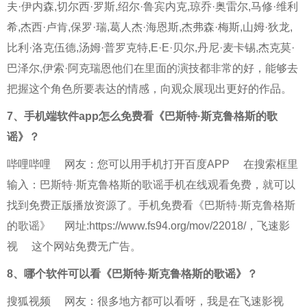
夫·伊内森,切尔西·罗斯,绍尔·鲁宾内克,琼乔·奥雷尔,马修·维利
希,杰西·卢肯,保罗·瑞,葛人杰·海恩斯,杰弗森·梅斯,山姆·狄龙,
比利·洛克伍德,汤姆·普罗克特,E·E·贝尔,丹尼·麦卡锡,杰克莫·
巴泽尔,伊索·阿克瑞恩他们在里面的演技都非常的好，能够去
把握这个角色所要表达的情感，向观众展现出更好的作品。
7、
手机端软件app怎么免费看《巴斯特·斯克鲁格斯的歌
谣》？
哔哩哔哩
网友：您可以用手机打开
百度APP
在搜索框里
输入：巴斯特·斯克鲁格斯的歌谣手机在线观看免费，就可以
找到免费正版播放资源了。手机免费看
《巴斯特·斯克鲁格斯
的歌谣》
网址:https://www.fs94.org/mov/22018/，
飞速影
视
这个网站免费无广告。
8、
哪个软件可以看《巴斯特·斯克鲁格斯的歌谣》？
搜狐视频
网友：很多地方都可以看呀，我是在
飞速影视