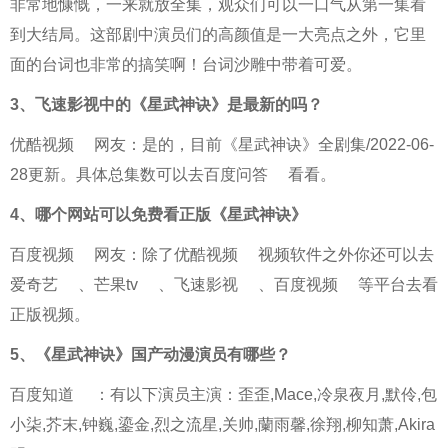
非常地慷慨，一来就放全集，观众们可以一口气从第一集看
到大结局。这部剧中演员们的高颜值是一大亮点之外，它里
面的台词也非常的搞笑啊！台词沙雕中带着可爱。
3、
飞速影视中的《星武神诀》是最新的吗？
优酷视频
网友：是的，目前《星武神诀》全剧集/2022-06-
28更新。具体总集数可以去
百度问答
看看。
4、
哪个网站可以免费看正版《星武神诀》
百度视频
网友：除了
优酷视频
视频软件之外你还可以去
爱奇艺
、
芒果tv
、
飞速影视
、
百度视频
等平台去看
正版视频。
5、
《星武神诀》国产动漫演员有哪些？
百度知道
：有以下演员主演：歪歪,Mace,冷泉夜月,默伶,包
小柒,芥末,钟巍,鎏金,烈之流星,关帅,蘭雨馨,徐翔,柳知萧,Akira