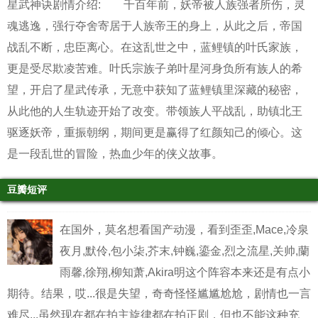
星武神诀剧情介绍: 千百年前，妖帝被人族强者所伤，灵
魂逃逸，强行夺舍寄居于人族帝王的身上，从此之后，帝国
战乱不断，忠臣离心。在这乱世之中，蓝鲤镇的叶氏家族，
更是受尽欺凌苦难。叶氏宗族子弟叶星河身负所有族人的希
望，开启了星武传承，无意中获知了蓝鲤镇里深藏的秘密，
从此他的人生轨迹开始了改变。带领族人平战乱，助镇北王
驱逐妖帝，重振朝纲，期间更是赢得了红颜知己的倾心。这
是一段乱世的冒险，热血少年的侠义故事。
豆瓣短评
在国外，莫名想看国产动漫，看到歪歪,Mace,冷泉
夜月,默伶,包小柒,芥末,钟巍,鎏金,烈之流星,关帅,蘭
雨馨,徐翔,柳知萧,Akira明这个阵容本来还是有点小
期待。结果，哎...很是失望，奇奇怪怪尴尴尬尬，剧情也一言
难尽...虽然现在都在拍主旋律都在拍正剧，但也不能这种充