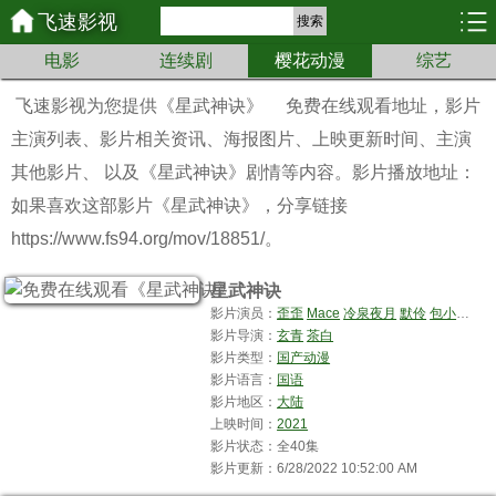
飞速影视
搜索
电影
连续剧
樱花动漫
综艺
飞速影视为您提供
《星武神诀》
免费在线观看地址，影片
主演列表、影片相关资讯、海报图片、上映更新时间、主演
其他影片、 以及《星武神诀》剧情等内容。影片播放地址：
如果喜欢这部影片《星武神诀》，分享链接
https://www.fs94.org/mov/18851/。
星武神诀
影片演员：
歪歪
Mace
冷泉夜月
默伶
包小柒
芥
影片导演：
玄青
茶白
影片类型：
国产动漫
影片语言：
国语
影片地区：
大陆
上映时间：
2021
影片状态：全40集
影片更新：6/28/2022 10:52:00 AM