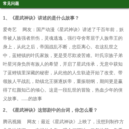
常见问题
1、
《星武神诀》讲述的是什么故事？
爱奇艺
网友：国产动漫《星武神诀》讲述了千百年前，妖
帝被人族强者所伤，灵魂逃逸，强行夺舍寄居于人族帝王的
身上，从此之后，帝国战乱不断，忠臣离心。在这乱世之
中，蓝鲤镇的叶氏家族，更是受尽欺凌苦难。叶氏宗族子弟
叶星河身负所有族人的希望，开启了星武传承，无意中获知
了蓝鲤镇里深藏的秘密，从此他的人生轨迹开始了改变。带
领族人平战乱，助镇北王驱逐妖帝，重振朝纲，期间更是赢
得了红颜知己的倾心。这是一段乱世的冒险，热血少年的侠
义故事。......的故事
2、
《星武神诀》这部剧中的台词，你怎么看？
腾讯视频
网友：最近《星武神诀》上映了，没想到制作方