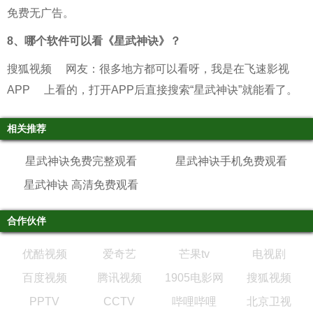
免费无广告。
8、
哪个软件可以看《星武神诀》？
搜狐视频
网友：很多地方都可以看呀，我是在
飞速影视
APP
上看的，打开APP后直接搜索“星武神诀”就能看了。
相关推荐
星武神诀免费完整观看
星武神诀手机免费观看
星武神诀 高清免费观看
合作伙伴
优酷视频
爱奇艺
芒果tv
电视剧
百度视频
腾讯视频
1905电影网
搜狐视频
PPTV
CCTV
哔哩哔哩
北京卫视