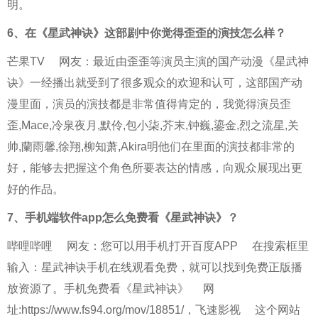
明。
6、
在《星武神诀》这部剧中你觉得歪歪的演技怎么样？
芒果TV
网友：最近由歪歪等演员主演的国产动漫《星武神
诀》一经播出就受到了很多观众的欢迎和认可，这部国产动
漫里面，演员的演技都是非常值得肯定的，我觉得演员歪
歪,Mace,冷泉夜月,默伶,包小柒,芥末,钟巍,鎏金,烈之流星,关
帅,蘭雨馨,徐翔,柳知萧,Akira明他们在里面的演技都非常的
好，能够去把握这个角色所要表达的情感，向观众展现出更
好的作品。
7、
手机端软件app怎么免费看《星武神诀》？
哔哩哔哩
网友：您可以用手机打开
百度APP
在搜索框里
输入：星武神诀手机在线观看免费，就可以找到免费正版播
放资源了。手机免费看
《星武神诀》
网
址:https://www.fs94.org/mov/18851/，
飞速影视
这个网站