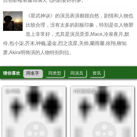
自创影楼装服饰满天飞的剧要好的多。
《星武神诀》的演员表演都很自然，剧情和人物也
比较合理，没有太多的刻板印象，特别是在人物塑
造上非常好，尤其是演员歪歪,Mace,冷泉夜月,默
伶,包小柒,芥末,钟巍,鎏金,烈之流星,关帅,蘭雨馨,徐翔,柳知
萧,Akira明饰演的人物特别到位。
猜你喜欢
同名字
同类型
同演员
资讯
全40集
HD国语版