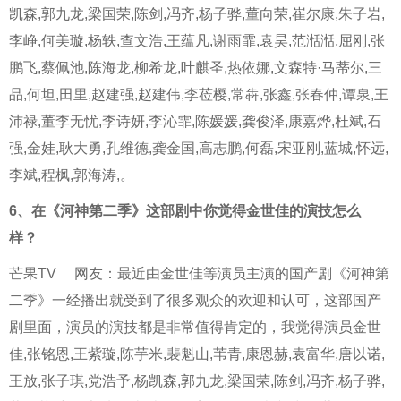
凯森,郭九龙,梁国荣,陈剑,冯齐,杨子骅,董向荣,崔尔康,朱子岩,
李峥,何美璇,杨轶,查文浩,王蕴凡,谢雨霏,袁昊,范湉湉,屈刚,张
鹏飞,蔡佩池,陈海龙,柳希龙,叶麒圣,热依娜,文森特·马蒂尔,三
品,何坦,田里,赵建强,赵建伟,李莅樱,常犇,张鑫,张春仲,谭泉,王
沛禄,董李无忧,李诗妍,李沁霏,陈媛媛,龚俊泽,康嘉烨,杜斌,石
强,金娃,耿大勇,孔维德,龚金国,高志鹏,何磊,宋亚刚,蓝城,怀远,
李斌,程枫,郭海涛,。
6、
在《河神第二季》这部剧中你觉得金世佳的演技怎么
样？
芒果TV
网友：最近由金世佳等演员主演的国产剧《河神第
二季》一经播出就受到了很多观众的欢迎和认可，这部国产
剧里面，演员的演技都是非常值得肯定的，我觉得演员金世
佳,张铭恩,王紫璇,陈芋米,裴魁山,苇青,康恩赫,袁富华,唐以诺,
王放,张子琪,党浩予,杨凯森,郭九龙,梁国荣,陈剑,冯齐,杨子骅,