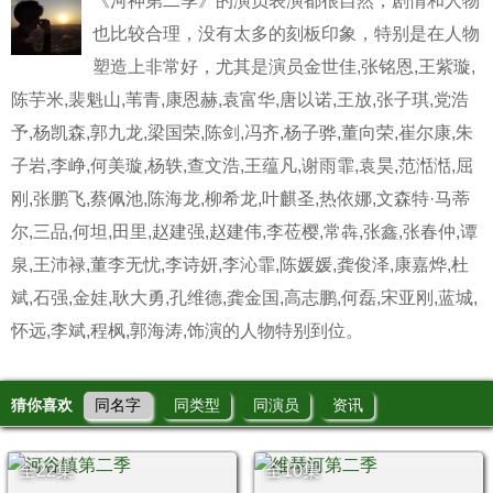
《河神第二季》的演员表演都很自然，剧情和人物
也比较合理，没有太多的刻板印象，特别是在人物
塑造上非常好，尤其是演员金世佳,张铭恩,王紫璇,
陈芋米,裴魁山,苇青,康恩赫,袁富华,唐以诺,王放,张子琪,党浩
予,杨凯森,郭九龙,梁国荣,陈剑,冯齐,杨子骅,董向荣,崔尔康,朱
子岩,李峥,何美璇,杨轶,查文浩,王蕴凡,谢雨霏,袁昊,范湉湉,屈
刚,张鹏飞,蔡佩池,陈海龙,柳希龙,叶麒圣,热依娜,文森特·马蒂
尔,三品,何坦,田里,赵建强,赵建伟,李莅樱,常犇,张鑫,张春仲,谭
泉,王沛禄,董李无忧,李诗妍,李沁霏,陈媛媛,龚俊泽,康嘉烨,杜
斌,石强,金娃,耿大勇,孔维德,龚金国,高志鹏,何磊,宋亚刚,蓝城,
怀远,李斌,程枫,郭海涛,饰演的人物特别到位。
猜你喜欢
同名字
同类型
同演员
资讯
全22集
全10集