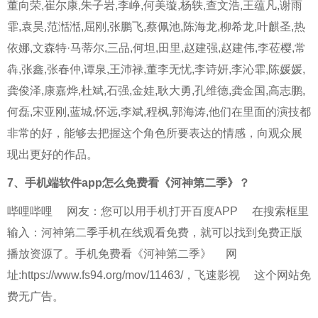
董向荣,崔尔康,朱子岩,李峥,何美璇,杨轶,查文浩,王蕴凡,谢雨
霏,袁昊,范湉湉,屈刚,张鹏飞,蔡佩池,陈海龙,柳希龙,叶麒圣,热
依娜,文森特·马蒂尔,三品,何坦,田里,赵建强,赵建伟,李莅樱,常
犇,张鑫,张春仲,谭泉,王沛禄,董李无忧,李诗妍,李沁霏,陈媛媛,
龚俊泽,康嘉烨,杜斌,石强,金娃,耿大勇,孔维德,龚金国,高志鹏,
何磊,宋亚刚,蓝城,怀远,李斌,程枫,郭海涛,他们在里面的演技都
非常的好，能够去把握这个角色所要表达的情感，向观众展
现出更好的作品。
7、
手机端软件app怎么免费看《河神第二季》？
哔哩哔哩
网友：您可以用手机打开
百度APP
在搜索框里
输入：河神第二季手机在线观看免费，就可以找到免费正版
播放资源了。手机免费看
《河神第二季》
网
址:https://www.fs94.org/mov/11463/，
飞速影视
这个网站免
费无广告。