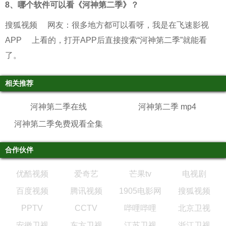
8、
哪个软件可以看《河神第二季》？
搜狐视频
网友：很多地方都可以看呀，我是在
飞速影视
APP
上看的，打开APP后直接搜索“河神第二季”就能看
了。
相关推荐
河神第二季在线
河神第二季 mp4
河神第二季免费观看全集
合作伙伴
优酷视频
爱奇艺
芒果tv
电视剧
百度视频
腾讯视频
1905电影网
搜狐视频
PPTV
CCTV
哔哩哔哩
北京卫视
安徽卫视
东方卫视
江苏卫视
浙江卫视