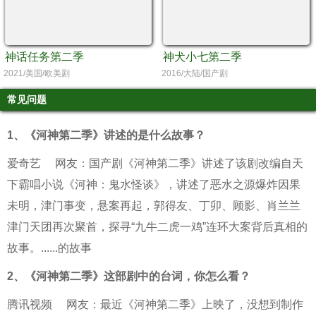
神话任务第二季
神犬小七第二季
2021/美国/欧美剧
2016/大陆/国产剧
常见问题
1、
《河神第二季》讲述的是什么故事？
爱奇艺
网友：国产剧《河神第二季》讲述了该剧改编自天
下霸唱小说《河神：鬼水怪谈》，讲述了恶水之源爆炸因果
未明，津门事变，悬案再起，郭得友、丁卯、顾影、肖兰兰
津门天团再次聚首，探寻“九牛二虎一鸡”连环大案背后真相的
故事。......的故事
2、
《河神第二季》这部剧中的台词，你怎么看？
腾讯视频
网友：最近《河神第二季》上映了，没想到制作