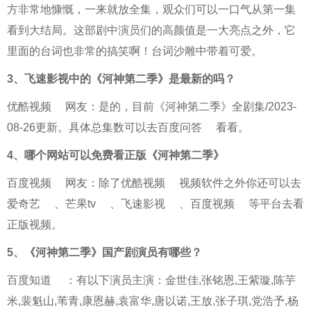
方非常地慷慨，一来就放全集，观众们可以一口气从第一集
看到大结局。这部剧中演员们的高颜值是一大亮点之外，它
里面的台词也非常的搞笑啊！台词沙雕中带着可爱。
3、
飞速影视中的《河神第二季》是最新的吗？
优酷视频
网友：是的，目前《河神第二季》全剧集/2023-
08-26更新。具体总集数可以去
百度问答
看看。
4、
哪个网站可以免费看正版《河神第二季》
百度视频
网友：除了
优酷视频
视频软件之外你还可以去
爱奇艺
、
芒果tv
、
飞速影视
、
百度视频
等平台去看
正版视频。
5、
《河神第二季》国产剧演员有哪些？
百度知道
：有以下演员主演：金世佳,张铭恩,王紫璇,陈芋
米,裴魁山,苇青,康恩赫,袁富华,唐以诺,王放,张子琪,党浩予,杨