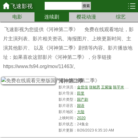
飞速影视
搜索
电影
连续剧
樱花动漫
综艺
飞速影视为您提供
《河神第二季》
免费在线观看地址，影
片主演列表、影片相关资讯、海报图片、上映更新时间、主
演其他影片、 以及《河神第二季》剧情等内容。影片播放地
址：如果喜欢这部影片《河神第二季》，分享链接
https://www.fs94.org/mov/11463/。
河神第二季
影片演员：
金世佳
张铭恩
王紫璇
陈芋米
裴魁山
影片导演：
田里
影片类型：
国产剧
影片语言：
国语
影片地区：
大陆
上映时间：
2020
影片状态：24集全
影片更新：8/26/2023 6:35:10 AM