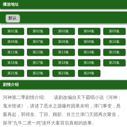
播放地址
默认
第01集
第02集
第03集
第04集
第05集
第06集
第07集
第08集
第09集
第10集
第11集
第12集
第13集
第14集
第15集
第16集
第17集
第18集
第19集
第20集
第21集
第22集
第23集
第24集
剧情介绍
河神第二季剧情介绍: 该剧改编自天下霸唱小说《河神：
鬼水怪谈》，讲述了恶水之源爆炸因果未明，津门事变，悬
案再起，郭得友、丁卯、顾影、肖兰兰津门天团再次聚首，
探寻“九牛二虎一鸡”连环大案背后真相的故事。