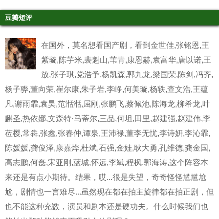
豆瓣短评
在国外，莫名想看国产剧，看到金世佳,张铭恩,王
紫璇,陈芋米,裴魁山,苇青,康恩赫,袁富华,唐以诺,王
放,张子琪,党浩予,杨凯森,郭九龙,梁国荣,陈剑,冯齐,
杨子骅,董向荣,崔尔康,朱子岩,李峥,何美璇,杨轶,查文浩,王蕴
凡,谢雨霏,袁昊,范湉湉,屈刚,张鹏飞,蔡佩池,陈海龙,柳希龙,叶
麒圣,热依娜,文森特·马蒂尔,三品,何坦,田里,赵建强,赵建伟,李
莅樱,常犇,张鑫,张春仲,谭泉,王沛禄,董李无忧,李诗妍,李沁霏,
陈媛媛,龚俊泽,康嘉烨,杜斌,石强,金娃,耿大勇,孔维德,龚金国,
高志鹏,何磊,宋亚刚,蓝城,怀远,李斌,程枫,郭海涛,这个阵容本
来还是有点小期待。结果，哎...很是失望，奇奇怪怪尴尴尬
尬，剧情也一言难尽...虽然现在都在拍主旋律都在拍正剧，但
也不能这种充数，演员和剧本还是硬功夫。什么时候我们也