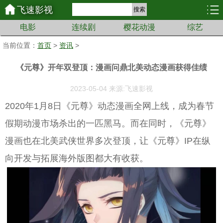
飞速影视
搜索
电影
连续剧
樱花动漫
综艺
当前位置：
首页
>
资讯
>
《元尊》开年双登顶：漫画问鼎北美动态漫画获得佳绩
2023-05-04 来源:飞速影视
2020年1月8日《元尊》动态漫画全网上线，成为春节
假期动漫市场杀出的一匹黑马。而在同时，《元尊》
漫画也在北美武侠世界多次登顶，让《元尊》IP在纵
向开发与拓展海外版图都大有收获。