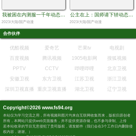
我被困在内测服一千年动态漫画第1季
公主在上：国师请下轿动态漫画第1季
2023/大陆/国产动漫
2023/大陆/国产动漫
合作伙伴
优酷视频
爱奇艺
芒果tv
电视剧
百度视频
腾讯视频
1905电影网
搜狐视频
PPTV
CCTV
哔哩哔哩
北京卫视
安徽卫视
东方卫视
江苏卫视
浙江卫视
深圳卫视直播
重庆卫视直播
湖北卫视
辽宁卫视
Copyright©2026
www.fs94.org
本站仅为学习交流之用，所有视频和图片均来自互联网收集而来，版权归原创者
所有，本网站只提供web页面服务，并不提供资源存储，也不参与录制、上传
若本站收录的节目无意侵犯了贵司版权，请发邮件（我们会在3个工作日内删除侵
权内容，谢谢。）