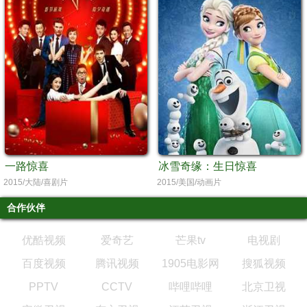
一路惊喜
冰雪奇缘：生日惊喜
2015/大陆/喜剧片
2015/美国/动画片
合作伙伴
优酷视频
爱奇艺
芒果tv
电视剧
百度视频
腾讯视频
1905电影网
搜狐视频
PPTV
CCTV
哔哩哔哩
北京卫视