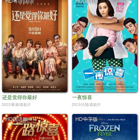
HD粤语|国语
HD国语版
还是觉得你最好
一夜惊喜
2022/香港/喜剧片
2013/大陆/喜剧片
HD国语版
HD中字版