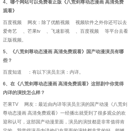
4、
哪个网站可以免费看正版《八荒剑尊动态漫画 高清免费
观看》
百度视频
网友：除了
优酷视频
视频软件之外你还可以去
爱奇艺
、
芒果tv
、
飞速影视
、
百度视频
等平台去看
正版视频。
5、
《八荒剑尊动态漫画 高清免费观看》国产动漫演员有哪
些？
百度知道
：有以下演员主演：内详。
6、
在《八荒剑尊动态漫画 高清免费观看》这部剧中你觉得
内详的演技怎么样？
芒果TV
网友：最近由内详等演员主演的国产动漫《八荒剑
尊动态漫画 高清免费观看》一经播出就受到了很多观众的欢
迎和认可，这部国产动漫里面，演员的演技都是非常值得肯
定的，我觉得演员内详他们在里面的演技都非常的好，能够