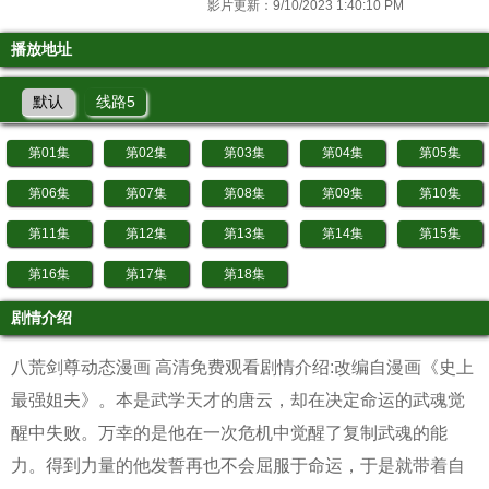
影片更新：9/10/2023 1:40:10 PM
播放地址
默认
线路5
第01集
第02集
第03集
第04集
第05集
第06集
第07集
第08集
第09集
第10集
第11集
第12集
第13集
第14集
第15集
第16集
第17集
第18集
剧情介绍
八荒剑尊动态漫画 高清免费观看剧情介绍:改编自漫画《史上
最强姐夫》。本是武学天才的唐云，却在决定命运的武魂觉
醒中失败。万幸的是他在一次危机中觉醒了复制武魂的能
力。得到力量的他发誓再也不会屈服于命运，于是就带着自