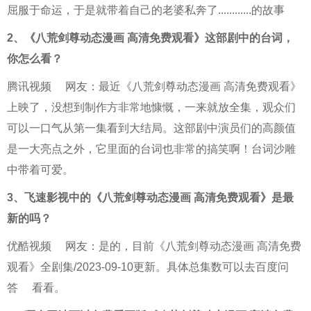
屈服于命运，于是就带着自己的老婆私奔了............的故事
2、
《八荒剑尊动态漫画 高清免费观看》这部剧中的台词，
你怎么看？
腾讯视频
网友：最近《八荒剑尊动态漫画 高清免费观看》
上映了，没想到制作方非常地慷慨，一来就放全集，观众们
可以一口气从第一集看到大结局。这部剧中演员们的高颜值
是一大亮点之外，它里面的台词也非常的搞笑啊！台词沙雕
中带着可爱。
3、
飞速影视中的《八荒剑尊动态漫画 高清免费观看》是最
新的吗？
优酷视频
网友：是的，目前《八荒剑尊动态漫画 高清免费
观看》全剧集/2023-09-10更新。具体总集数可以去
百度问
答
看看。