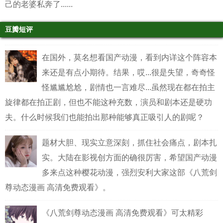
己的老婆私奔了......
豆瓣短评
在国外，莫名想看国产动漫，看到内详这个阵容本
来还是有点小期待。结果，哎...很是失望，奇奇怪
怪尴尴尬尬，剧情也一言难尽...虽然现在都在拍主
旋律都在拍正剧，但也不能这种充数，演员和剧本还是硬功
夫。什么时候我们也能拍出那种能够真正吸引人的剧呢？
题材大胆、现实立意深刻，抓住社会痛点，剧本扎
实。大陆在影视创方面的确很厉害，希望国产动漫
多来点这种樱花动漫，强烈安利大家这部《八荒剑
尊动态漫画 高清免费观看》。
《八荒剑尊动态漫画 高清免费观看》可太精彩