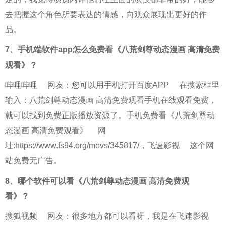
去把握这个角色所要表达的情感，向观众展现出更好的作
品。
7、
手机端软件app怎么免费看《八荒剑尊动态漫画 高清免费
观看》？
哔哩哔哩
网友：您可以用手机打开
百度APP
在搜索框里
输入：八荒剑尊动态漫画 高清免费观看手机在线观看免费，
就可以找到免费正版播放资源了。手机免费看
《八荒剑尊动
态漫画 高清免费观看》
网
址:https://www.fs94.org/movs/345817/，
飞速影视
这个网
站免费无广告。
8、
哪个软件可以看《八荒剑尊动态漫画 高清免费观
看》？
搜狐视频
网友：很多地方都可以看呀，我是在
飞速影视