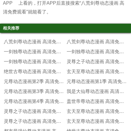
APP
上看的，打开APP后直接搜索“八荒剑尊动态漫画 高
清免费观看”就能看了。
相关推荐
八荒剑尊动态漫画 高清免费观看全集
八荒剑尊动态漫画 高清免费观看下载
一剑独尊动态漫画 高清免费观看下载
一剑独尊动态漫画 高清免费观看全集
一剑独尊动态漫画 高清免费观看第二季
灵尊之子动态漫画 高清免费观看
绝世古尊动态漫画 高清免费观看
玄天至尊动态漫画 高清免费观看
元尊动态漫画第2季 高清免费观看
元尊动态漫画第1季 高清免费观看
元尊动态漫画第3季 高清免费观看
我是大仙尊动态漫画 高清免费观看
元尊动态漫画第4季 高清免费观看
盖世帝尊动态漫画 高清免费观看下载
灵尊之子动态漫画 高清免费观看下载
玄天至尊动态漫画 高清免费观看下载
灵尊之子动态漫画 高清免费观看全集
玄天至尊动态漫画 高清免费观看全集