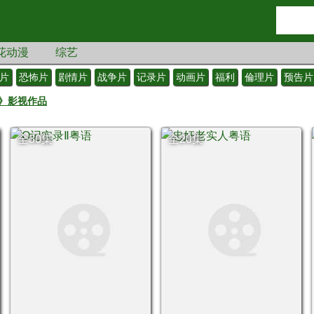
花动漫
综艺
片
恐怖片
剧情片
战争片
记录片
动画片
福利
倫理片
预告片
》影视作品
全30集
全20集