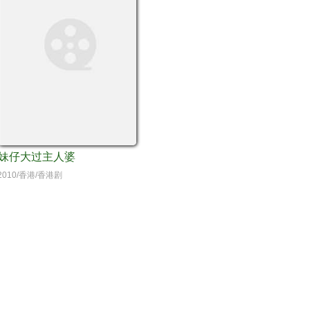
妹仔大过主人婆
2010/香港/香港剧