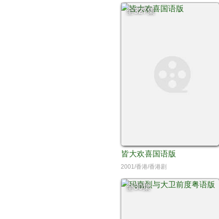
全327集
皆大欢喜国语版
2001/香港/香港剧
全30集