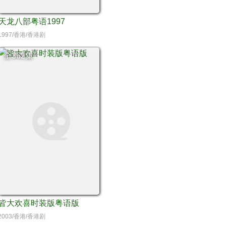
天龙八部粤语1997
1997/香港/香港剧
全362集
皆大欢喜时装版粤语版
2003/香港/香港剧