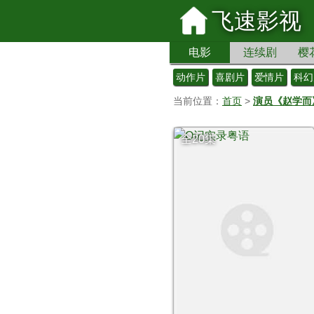
飞速影视
电影
连续剧
樱
动作片
喜剧片
爱情片
科幻
当前位置：
首页
>
演员《赵学而
全20集