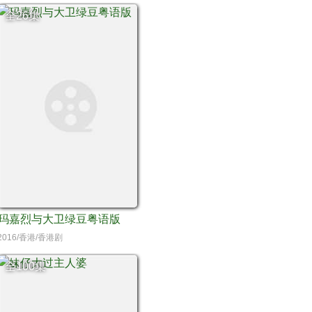
全26集
玛嘉烈与大卫绿豆粤语版
2016/香港/香港剧
全100集