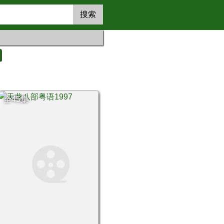
搜索
全45集